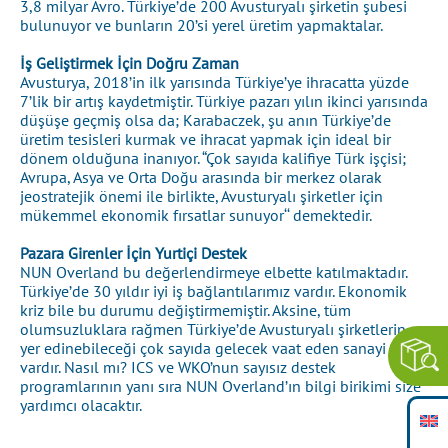
3,8 milyar Avro. Türkiye’de 200 Avusturyalı şirketin şubesi
bulunuyor ve bunların 20’si yerel üretim yapmaktalar.
İş Geliştirmek İçin Doğru Zaman
Avusturya, 2018’in ilk yarısında Türkiye’ye ihracatta yüzde
7’lik bir artış kaydetmiştir. Türkiye pazarı yılın ikinci yarısında
düşüşe geçmiş olsa da; Karabaczek, şu anın Türkiye’de
üretim tesisleri kurmak ve ihracat yapmak için ideal bir
dönem olduğuna inanıyor. “Çok sayıda kalifiye Türk işçisi;
Avrupa, Asya ve Orta Doğu arasında bir merkez olarak
jeostratejik önemi ile birlikte, Avusturyalı şirketler için
mükemmel ekonomik fırsatlar sunuyor‘‘ demektedir.
Pazara Girenler İçin Yurtiçi Destek
NUN Overland bu değerlendirmeye elbette katılmaktadır.
Türkiye’de 30 yıldır iyi iş bağlantılarımız vardır. Ekonomik
kriz bile bu durumu değiştirmemiştir. Aksine, tüm
olumsuzluklara rağmen Türkiye’de Avusturyalı şirketlerin
yer edinebileceği çok sayıda gelecek vaat eden sanayi alanı
vardır. Nasıl mı? ICS ve WKO’nun sayısız destek
programlarının yanı sıra NUN Overland’ın bilgi birikimi size
yardımcı olacaktır.