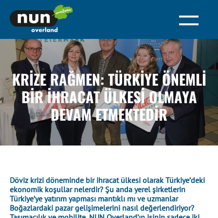
KRIZE RAĞMEN: TÜRKIYE ÖNEMLI
BIR IHRACAT ÜLKESI OLMAYA
DEVAM ETMEKTEDIR
Döviz krizi döneminde bir ihracat ülkesi olarak Türkiye’deki
ekonomik koşullar nelerdir? Şu anda yerel şirketlerin
Türkiye’ye yatırım yapması mantıklı mı ve uzmanlar
Boğazlardaki pazar gelişimelerini nasıl değerlendiriyor?
Taşımacılık ve mobilite, NUN Overland’ın işinin sadece iki