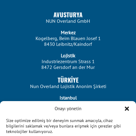
AVUSTURYA
NUN Overland GmbH
Merkez
Kogelberg, Beim Blauen Josef 1
8430 Leibnitz/Kaindorf
Lojistik
Industriezentrum Strass 1
8472 Gersdorf an der Mur
TÜRKİYE
Nun Overland Lojistik Anonim Şirketi
Istanbul
Merkez Mah. Dereboyu Cad. No:56 Kat:5
Onayı yönetin
34303 Istanbul/Halkalı
Size optimize edilmiş bir deneyim sunmak amacıyla, cihaz
bilgilerini saklamak ve/veya bunlara erişmek için çerezler gibi
teknolojiler kullanıyoruz.