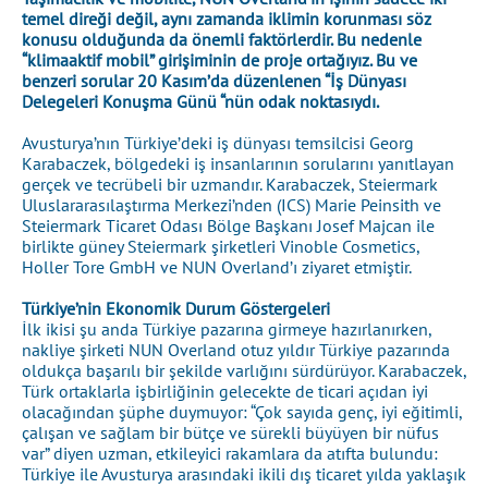
temel direği değil, aynı zamanda iklimin korunması söz
konusu olduğunda da önemli faktörlerdir. Bu nedenle
“klimaaktif mobil” girişiminin de proje ortağıyız. Bu ve
benzeri sorular 20 Kasım’da düzenlenen “İş Dünyası
Delegeleri Konuşma Günü “nün odak noktasıydı.
Avusturya’nın Türkiye’deki iş dünyası temsilcisi Georg
Karabaczek, bölgedeki iş insanlarının sorularını yanıtlayan
gerçek ve tecrübeli bir uzmandır. Karabaczek, Steiermark
Uluslararasılaştırma Merkezi’nden (ICS) Marie Peinsith ve
Steiermark Ticaret Odası Bölge Başkanı Josef Majcan ile
birlikte güney Steiermark şirketleri Vinoble Cosmetics,
Holler Tore GmbH ve NUN Overland’ı ziyaret etmiştir.
Türkiye’nin Ekonomik Durum Göstergeleri
İlk ikisi şu anda Türkiye pazarına girmeye hazırlanırken,
nakliye şirketi NUN Overland otuz yıldır Türkiye pazarında
oldukça başarılı bir şekilde varlığını sürdürüyor. Karabaczek,
Türk ortaklarla işbirliğinin gelecekte de ticari açıdan iyi
olacağından şüphe duymuyor: “Çok sayıda genç, iyi eğitimli,
çalışan ve sağlam bir bütçe ve sürekli büyüyen bir nüfus
var” diyen uzman, etkileyici rakamlara da atıfta bulundu:
Türkiye ile Avusturya arasındaki ikili dış ticaret yılda yaklaşık